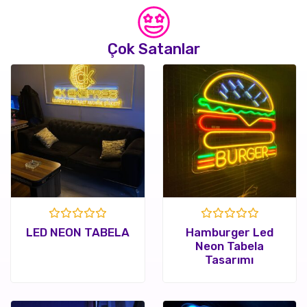
Çok Satanlar
Rated
Rated
LED NEON TABELA
Hamburger Led
0
0
Neon Tabela
out
out
Tasarımı
of
of
5
5