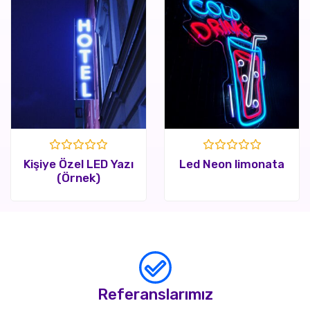
Rated
Rated
Kişiye Özel LED Yazı
Led Neon limonata
0
0
(Örnek)
out
out
of
of
5
5
Referanslarımız