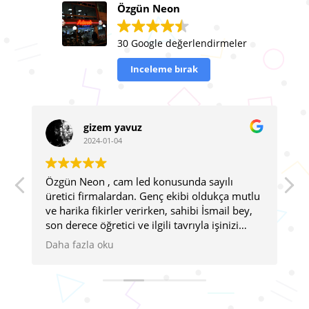
Özgün Neon
30 Google değerlendirmeler
Inceleme bırak
gizem yavuz
2024-01-04
Özgün Neon , cam led konusunda sayılı
Ç
ir
üretici firmalardan. Genç ekibi oldukça mutlu
1
ve harika fikirler verirken, sahibi İsmail bey,
B
son derece öğretici ve ilgili tavrıyla işinizi
şansa bırakmamanızı sağlıyor. Göründüğü
Daha fazla oku
kadar kolay değil seçimler bu arada.
İncelikleri var. Teknik konuda uzmanlar.
Seçim konusunda da sonsuz danışmanlık
veriyorlar. Şahanesiniz !