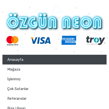
Anasayfa
Mağaza
İşlerimiz
Çok Satanlar
Referanslar
Bize Ulaşın