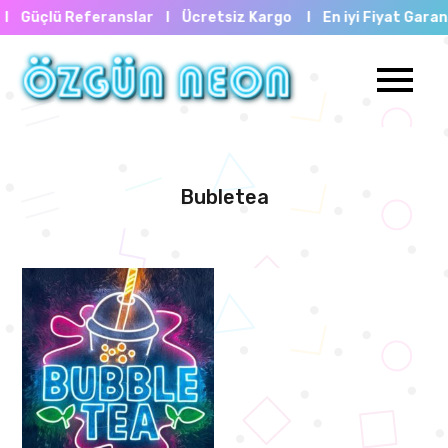
eranslar I
Ücretsiz Kargo I En iyi Fiyat Garantisi I Güçlü
Bubletea