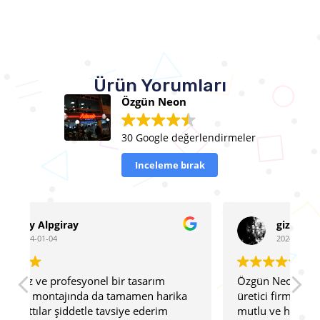
Ürün Yorumları
Özgün Neon
30 Google değerlendirmeler
Inceleme bırak
gizem yavuz
2024-01-04
Özgün Neon , cam led konusunda sayılı
Ço
a
üretici firmalardan. Genç ekibi oldukça
1
mutlu ve harika fikirler verirken, sahibi
Bu