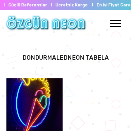
feranslar I
Ücretsiz Kargo I En iyi Fiyat Garantisi I Güçl
DONDURMALEDNEON TABELA