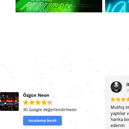
İlay Alpgiray
2024-01-04
Özgün Neon
Müthiş titiz ve profesyonel bir tasa
30 Google değerlendirmeler
yaptılar ve montajında da tamame
harika bir iş çıkarttılar şiddetle tavs
Inceleme bırak
ederim