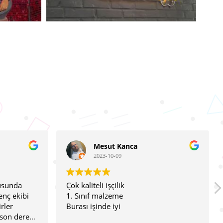
Mesut Kanca
Memoreis
2023-10-09
2023-04-17
iteli işçilik
Çok kaliteli işçilik çok kal
ıf malzeme
gözünüz arkada kalması
işinde iyi