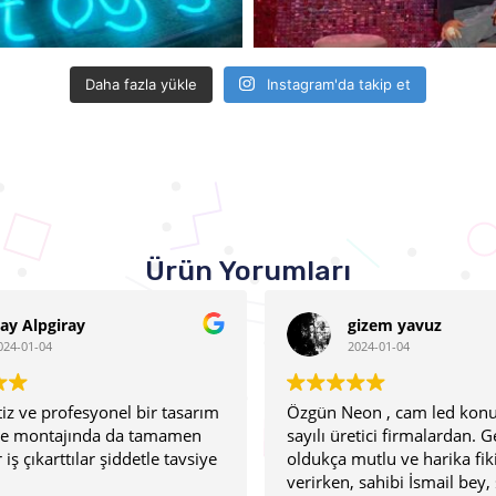
Daha fazla yükle
Instagram'da takip et
Ürün Yorumları
gizem yavuz
2024-01-04
rım
Özgün Neon , cam led konusunda
Çok kal
n
sayılı üretici firmalardan. Genç ekibi
1. Sın
iye
oldukça mutlu ve harika fikirler
Burası 
verirken, sahibi İsmail bey, son derece