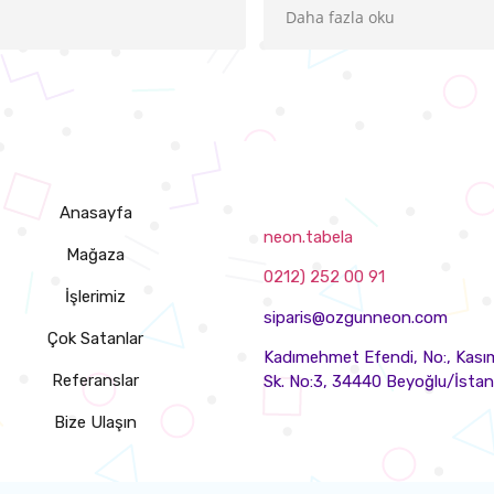
öğretici ve ilgili tavrıyla işinizi şansa
Daha fazla oku
bırakmamanızı sağlıyor. Göründüğü
kadar kolay değil seçimler bu arada.
İncelikleri var. Teknik konuda
uzmanlar. Seçim konusunda da
sonsuz danışmanlık veriyorlar.
Şahanesiniz !
Anasayfa
neon.tabela
Mağaza
0212) 252 00 91
İşlerimiz
siparis@ozgunneon.com
Çok Satanlar
Kadımehmet Efendi, No:, Kası
Referanslar
Sk. No:3, 34440 Beyoğlu/İstan
Bize Ulaşın